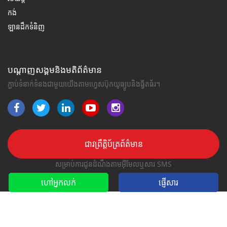
កង់
ឡានដឹកទំនិញ
បណ្តាញសង្គមនិងមតិព័ត៌មាន
ភ្ជាប់ទំនាក់ទំនងជាមួយយើងតាមហ្វេសប៊ុកយូធ្យូបនិងធ្វីតធ័រ។
ជាវព្រឹត្តិប័ត្រព័ត៌មាន
សម្រាប់ការជូនដំណឹងតាមអ៊ីមែលឬសារ SMS
ហៅអ្នកលក់
ផ្ញើ​សារ
2016-2026 រក្សាសិទ្ធិគ្រប់យ៉ាង។ MyKhmerCar.com គឺជាផ្នែកមួយនៃ
ដែល