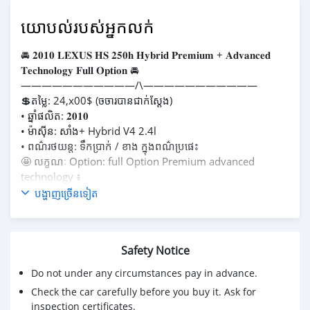
យោបល់របស់អ្នកលក់
🚘 𝟐𝟎𝟏𝟎 𝐋𝐄𝐗𝐔𝐒 𝐇𝐒 𝟐𝟓𝟎𝐡 𝐇𝐲𝐛𝐫𝐢𝐝 𝐏𝐫𝐞𝐦𝐢𝐮𝐦 + 𝐀𝐝𝐯𝐚𝐧𝐜𝐞𝐝
𝐓𝐞𝐜𝐡𝐧𝐨𝐥𝐨𝐠𝐲 𝐅𝐮𝐥𝐥 𝐎𝐩𝐭𝐢𝐨𝐧 🚘
———————————/\———————————
💲តម្លៃ: 24,x00$ (ចចារបាន​ជាក់ស្ដែង​)
• ឆ្នាំ​ផលិត​: 𝟐𝟎𝟏𝟎
• ម៉ាស៊ីន​: សាំង​+ Hybrid V4 2.4l
• ពណ៌​រថយន្ត​: ទឹកប្រាក់​ / ខាង​ ក្នុង​ពណ៌​ប្រផេះ​
🤩 លក្ខណៈ​ Option: full Option Premium advanced
technology ៖
- ស្លាយកុង​ទ័រ​ ( Head Up Display )
បង្ហាញច្រើនទៀត
- LKA (ប្រព័ន្ធ​រក្សា​គន្លង​ផ្លូវ​)
- DRCC ( ប្រព័ន្ធ​ចាប់​ហ្រ្វាំង​អូតូ​ )
- ពូកស្បែក
Safety Notice
- Navigation 🧭
- បើកដំបូល
Do not under any circumstances pay in advance.
- កាំមេរ៉ា​មុខ​ ក្រោយ​
Check the car carefully before you buy it. Ask for
- Parking Assist
inspection certificates.