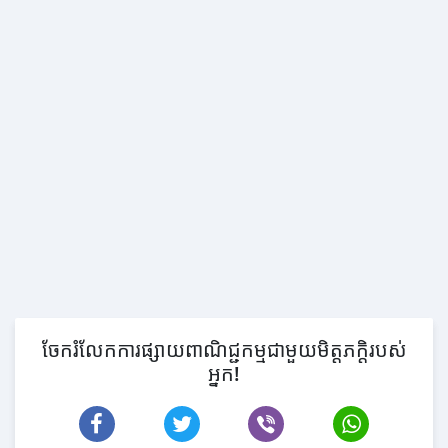
ចែករំលែកការផ្សាយពាណិជ្ជកម្មជាមួយមិត្តភក្តិរបស់
អ្នក!