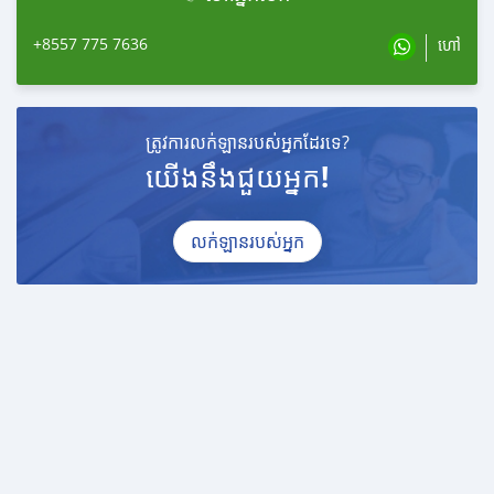
✅ មានបង់រំលោះរថយន្តគ្រប់ប្រភេទ បង់មុន 10%
+8557 775 7636
✅ ការប្រាក់ 0.57%-1.38%/ខែ
ហៅ
✅ រយៈពេលនៃការបង់រំលោះពី 1 ឆ្នាំដល់ 7ឆ្នាំ​
#Lexus #LEXUSHS250h #lexuslove Voir moi
ត្រូវការលក់ឡានរបស់អ្នកដែរទេ?
យើងនឹងជួយអ្នក!
លក់ឡានរបស់អ្នក