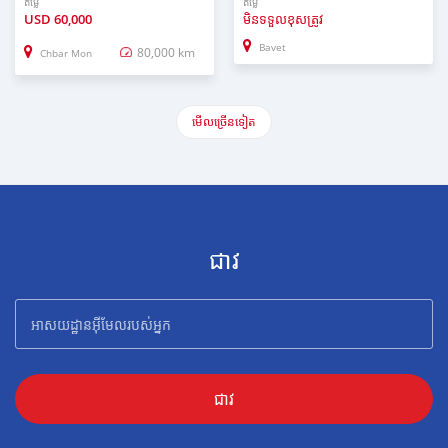
តម្លៃ
តម្លៃ
USD
60,000
មិនទទួលខុសត្រូវ
Bavet
80,000 km
Chbar Mon
មើល​ច្រើន​ទៀត
ជាវ
ជាវ