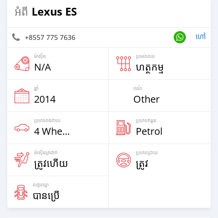
Lexus ES
អំពី
ហៅ
+8557 775 7636
ម៉ាស៊ីន
ប្រអប់លេខ
N/A
ហត្ថកម្ម
ឆ្នាំ
ពណ៌
2014
Other
ប្រភេទ​រាងកាយ
ប្រភេទឥន្ធនៈ
4 Wheel Drives & SUVs
Petrol
ម៉ាស៊ីនត្រជាក់
ប្រភេទដ្រាយ
ត្រូវហើយ
ត្រូវ
លក្ខខណ្ឌ
បានប្រើ