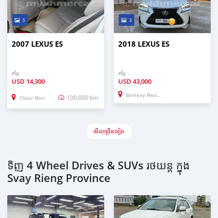
5
3
2007 LEXUS ES
2018 LEXUS ES
តម្លៃ
តម្លៃ
USD
14,300
USD
43,000
Banteay Meanchey
100,000 km
Chbar Mon
មើល​ច្រើន​ទៀត
ទិញ 4 Wheel Drives & SUVs រថយន្ត ក្នុង
Svay Rieng Province