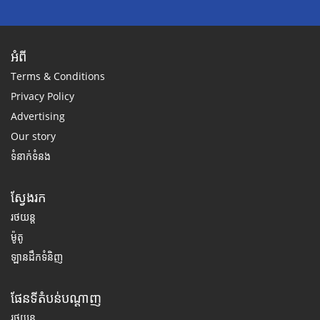
អំពី
Terms & Conditions
Privacy Policy
Advertising
Our story
ទំនាក់ទំនង
ស្វែងរក
រថយន្ត
ម៉ូតូ
ឡានដឹកទំនិញ
ផែនទីតំបន់បណ្តាញ
រថយន្ត