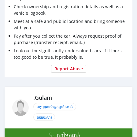
- កៅអីចុច កៅអីខ្យល់ , កំដៅកៅអី
Check ownership and registration details as well as a
- Premium sound system
vehicle logbook.
- ផ្លិត​ទឹក​កញ្ចក់​មុខ​អូតូ​
Meet at a safe and public location and bring someone
👋: រថយន្ត​: ក្រដាសពន្ធស្តុកថ្មី​ទេីបតែ​មក​ដល់​
with you.
✔️: ធានារថយន្ត​មិន​មានប្រវត្តិ​បុក​ប៉ះ​ ច្រេះ​កាត់​ឬ​ស្ងោរ​ប្តូរ​ពណ៌​
🆓: ថែម​ជូន​: សំបកកង់​ថ្មី​ទាំងអស់​ , ប្តូរ​ប្រេង​ម៉ាស៊ីន​ប្រអប់លេខ​,
Pay after you collect the car. Always request proof of
កំរាលជេីង​, UV , ស្លាកលេខ​ភ្នំពេញ​ជូន​ …
purchase (transfer receipt, email..)
👋: សំរាប់​ពត៌មាន​បន្ថែម​សូម​ទាក់ទង​តាម​រយៈ​លេខ​ទូរស័ព្ទ​:
Look out for significantly undervalued cars. If it looks
📞 Telegram: https://t.me/Car_Dealer_67_AUTO
too good to be true, it probably is.
☎️ - Cellcard: 077 757 636
☎️ - Smart : 086 664 555
Report Abuse
☎️ - Metfone: 031 3333 570
🚩- អាស័យដ្ឋាន​:#ផ្ទះ​លេខ​ 238 ,ផ្លូវ​ 182 ,សង្កាត់ផ្សារដេប៉ូទី1
,ខណ្ឌទួលគោក,ភ្នំពេញ.(ខាងកេីត​ស្តុប​ទេព​ផន​50m)
📍: ស្វែង​រក​ទីតាំង​តាម​រយៈ​Google map 🗺
.Gulam
សូមចុច 👉 https://maps.app.goo.gl/SLPExTrt9JzdoVbJ9?
បង្ហាញពាណិជ្ជកម្មទាំងអស់
g_st=
———————————————————
សរសេរសារ
✅ មាន​បង់​រំលស់​ផ្ទាល់​ជា​មួយ​ឃ្លាំង​(មិន​ឆែក​ CBC )
✅ អ្នក​ខូច​ CBC ក៏​អាច​បង់​រំលស់​បាន​(35% មុន)
ហៅអ្នកលក់
✅ សិក្សា​ឯកសារ​ត្រឹម​តែ​ 1-2ថ្ងៃ​ប៉ុណ្ណោះ​