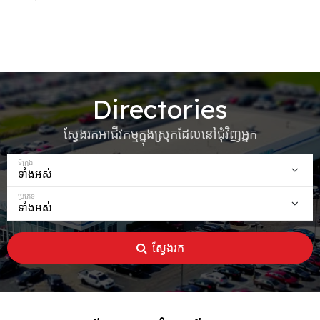
Directories
ស្វែងរកអាជីវកម្មក្នុងស្រុកដែលនៅជុំវិញអ្នក
ទីក្រុង
ប្រភេទ
ស្វែងរក