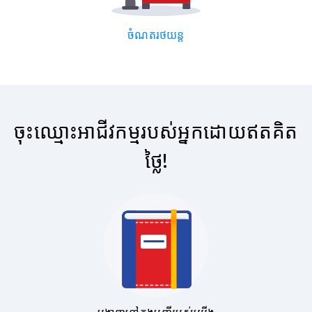
ចំណតរថយន្ត
ចុះឈ្មោះអាជីវកម្មរបស់អ្នកដោយឥតគិត
ថ្លៃ!