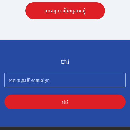
ចុះឈ្មោះអាជីវកម្មរបស់ខ្ញុំ
ជាវ
ជាវ