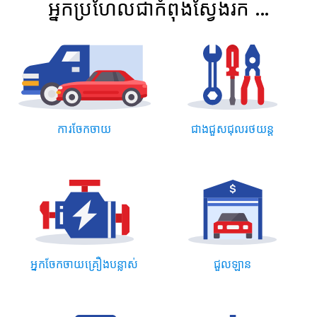
អ្នកប្រហែលជាកំពុងស្វែងរក ...
ការចែកចាយ
ជាងជួសជុលរថយន្ត
អ្នកចែកចាយគ្រឿងបន្លាស់
ជួលឡាន