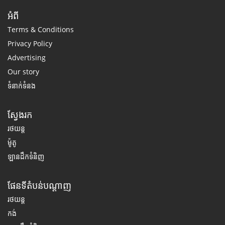
អំពី
Terms & Conditions
Privacy Policy
Advertising
Our story
ទំនាក់ទំនង
ស្វែងរក
រថយន្ត
ម៉ូតូ
ឡានដឹកទំនិញ
ផែនទីតំបន់បណ្តាញ
រថយន្ត
កង់