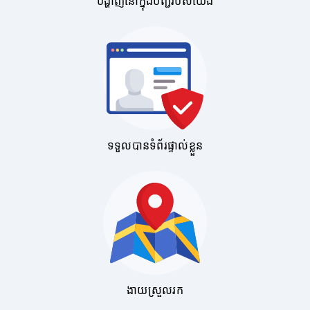
បង្ហាញនៅក្នុងបញ្ជីរបស់យើង
ទទួលបានទំព័រផ្ទាល់ខ្លួន
ងាយស្រួលរក