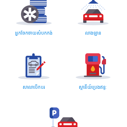
អ្នកចែកចាយសំបកកង់
លាង​ឡាន
សាលាបើកបរ
ស្ថា​នី​យ៍​ប្រេង​ឥ​ន្ទៈ