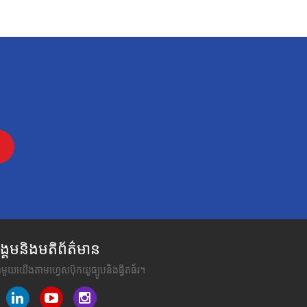
គមនិងមតិព័ត៌មាន
ជាមួយយើងតាមហ្វេសប៊ុកយូធ្យូបនិងធ្វីតធ័រ។