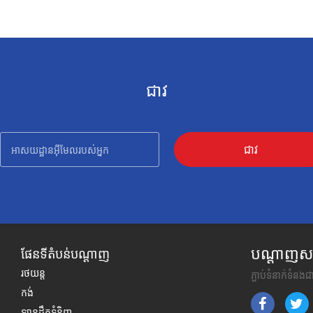
ជាវ
ជាវ
បណ្តាញសង្
ផែនទីតំបន់បណ្តាញ
រថយន្ត
ភ្ជាប់ទំនាក់ទំនង
កង់
ឡានដឹកទំនិញ