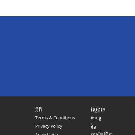
អំពី
ស្វែងរក
Terms & Conditions
រថយន្ត
Privacy Policy
ម៉ូតូ
Advertising
ឡានដឹកទំនិញ