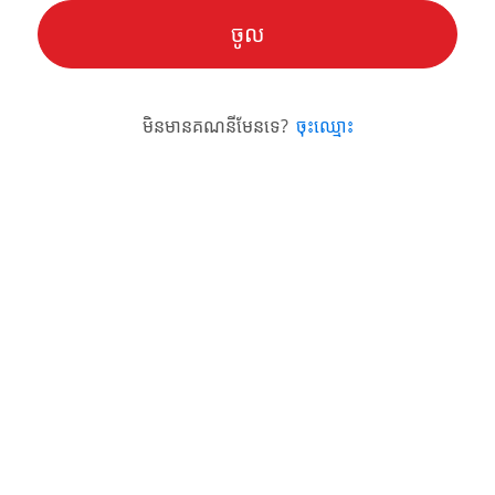
មិនមានគណនីមែនទេ?
ចុះ​ឈ្មោះ