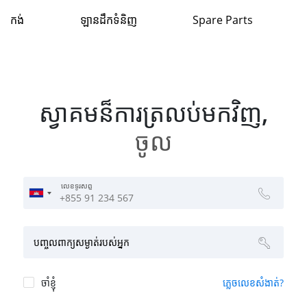
កង់
ឡានដឹកទំនិញ
Spare Parts
ស្វា​គម​ន៏​ការ​ត្រ​លប់​មក​វិញ,
ចូល
លេខទូរសព្ទ
បញ្ចូលពាក្យសម្ងាត់របស់អ្នក
ចាំខ្ញុំ
ភ្លេច​លេខសំងាត់​?