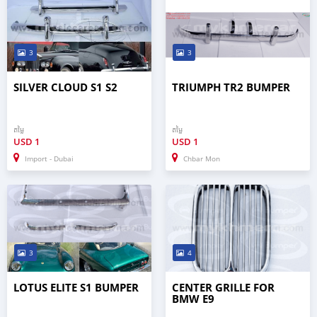
3
3
SILVER CLOUD S1 S2
TRIUMPH TR2 BUMPER
តម្លៃ
តម្លៃ
USD
1
USD
1
Import - Dubai
Chbar Mon
3
4
LOTUS ELITE S1 BUMPER
CENTER GRILLE FOR
BMW E9