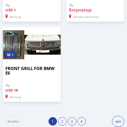
តម្លៃ
តម្លៃ
USD
1
មិនទទួលខុសត្រូវ
Banlung
Banteay Meanchey
4
FRONT GRILL FOR BMW
E6
តម្លៃ
USD
18
Banlung
1
2
3
4
ថយក្រោយ
បន្ទាប់