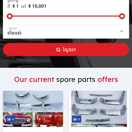
$ 1
$ 10,001
ពី
ទៅ
លក្ខខណ្ឌ
ស្វែងរក
Our current
spare parts
offers
4
4