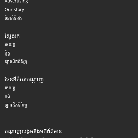
Advertising
Our story
ទំនាក់ទំនង
ស្វែងរក
រថយន្ត
ម៉ូតូ
ឡានដឹកទំនិញ
ផែនទីតំបន់បណ្តាញ
រថយន្ត
កង់
ឡានដឹកទំនិញ
បណ្តាញសង្គមនិងមតិព័ត៌មាន