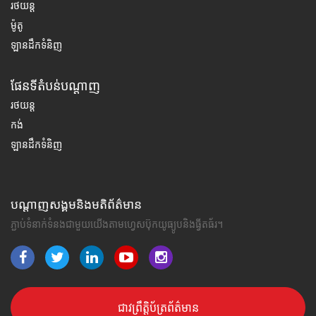
រថយន្ត
ម៉ូតូ
ឡានដឹកទំនិញ
ផែនទីតំបន់បណ្តាញ
រថយន្ត
កង់
ឡានដឹកទំនិញ
បណ្តាញសង្គមនិងមតិព័ត៌មាន
ភ្ជាប់ទំនាក់ទំនងជាមួយយើងតាមហ្វេសប៊ុកយូធ្យូបនិងធ្វីតធ័រ។
ជាវព្រឹត្តិប័ត្រព័ត៌មាន