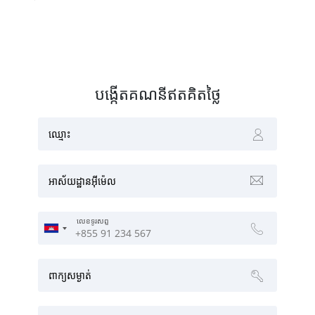
បង្កើតគណនីឥតគិតថ្លៃ
ឈ្មោះ
អាស័យ​ដ្ឋាន​អ៊ី​ម៉េ​ល
លេខទូរសព្ទ
ពាក្យសម្ងាត់