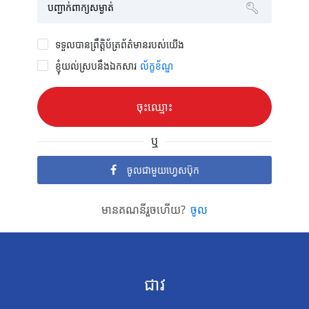
បញ្ជាក់ពាក្យសម្ងាត់
ទទួលបានព្រឹត្តិប័ត្រព័ត៌មានរបស់យើង
ខ្ញុំយល់ស្របនឹងឯកសារ
ល័ក្ខខ័ណ្ឌ
ឬ
ចូលជាមួយហ្វេសប៊ុក
មានគណនីរួចហើយ?
ចូល
ជាវ