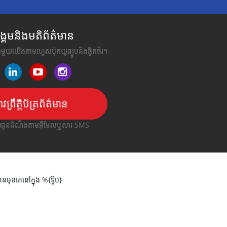
គមនិងមតិព័ត៌មាន
ជាមួយយើងតាមហ្វេសប៊ុកយូធ្យូបនិងធ្វីតធ័រ។
ាវព្រឹត្តិប័ត្រព័ត៌មាន
ារជូនដំណឹងតាមអ៊ីមែលឬសារ SMS
នមុខគេនៅក្នុង %{ទ្វីប}