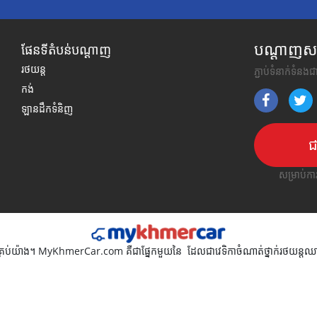
បណ្តាញសង្
ផែនទីតំបន់បណ្តាញ
រថយន្ត
ភ្ជាប់ទំនាក់ទំនង
កង់
ឡានដឹកទំនិញ
ជ
សម្រាប់ក
ធិគ្រប់យ៉ាង។ MyKhmerCar.com គឺជាផ្នែកមួយនៃ
ដែលជាវេទិកាចំណាត់ថ្នាក់រថយន្តឈា