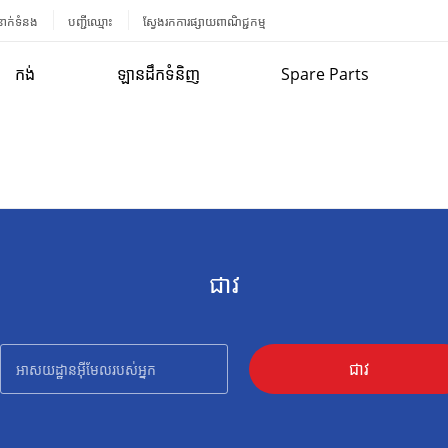
នាក់ទំនង
បញ្ជីឈ្មោះ
ស្វែងរកការផ្សាយពាណិជ្ជកម្ម
កង់
ឡានដឹកទំនិញ
Spare Parts
ជាវ
ជាវ