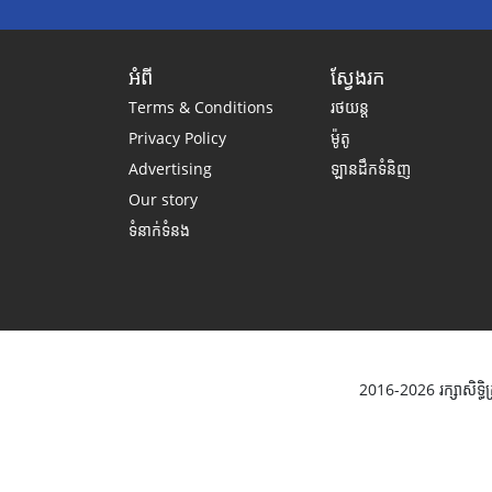
អំពី
ស្វែងរក
Terms & Conditions
រថយន្ត
Privacy Policy
ម៉ូតូ
Advertising
ឡានដឹកទំនិញ
Our story
ទំនាក់ទំនង
2016-2026 រក្សាសិទ្