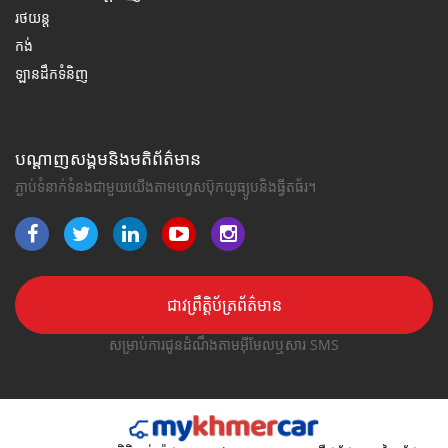
រថយន្ត
កង់
ឡានដឹកទំនិញ
បណ្តាញសង្គមនិងមតិព័ត៌មាន
ភ្ជាប់ទំនាក់ទំនងជាមួយយើងតាមហ្វេសប៊ុកយូធ្យូបនិងធ្វីតធ័រ។
ជាវព្រឹត្តិប័ត្រព័ត៌មាន
សម្រាប់ការជូនដំណឹងតាមអ៊ីមែលឬសារ SMS