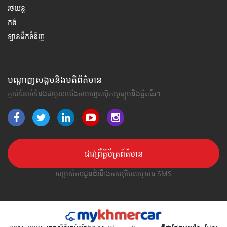
រថយន្ត
កង់
ឡានដឹកទំនិញ
បណ្តាញសង្គមនិងមតិព័ត៌មាន
ភ្ជាប់ទំនាក់ទំនងជាមួយយើងតាមហ្វេសប៊ុកយូធ្យូបនិងធ្វីតធ័រ។
ជាវព្រឹត្តិប័ត្រព័ត៌មាន
សម្រាប់ការជូនដំណឹងតាមអ៊ីមែលឬសារ SMS