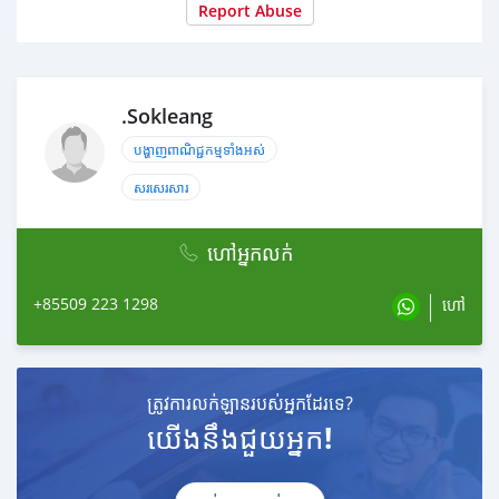
Report Abuse
.Sokleang
បង្ហាញពាណិជ្ជកម្មទាំងអស់
សរសេរសារ
ហៅអ្នកលក់
+85509 223 1298
ហៅ
ត្រូវការលក់ឡានរបស់អ្នកដែរទេ?
យើងនឹងជួយអ្នក!