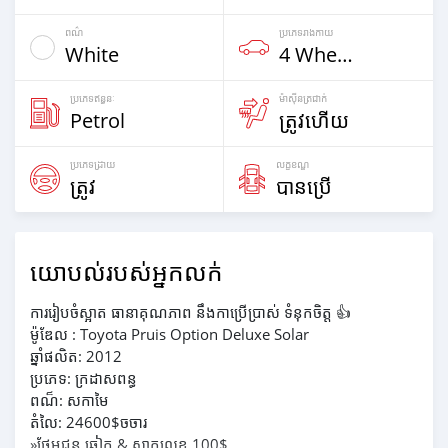
ពណ៌
ប្រភេទ​រាងកាយ
White
4 Wheel Drives & SUVs
ប្រភេទឥន្ធនៈ
ម៉ាស៊ីនត្រជាក់
Petrol
ត្រូវហើយ
ប្រភេទដ្រាយ
លក្ខខណ្ឌ
ត្រូវ
បានប្រើ
យោបល់របស់អ្នកលក់
ការរៀបចំស្អាត ធានាគុណភាព នឹងកាប្រើប្រាស់ ទំនុកចិត្ត 👍
ម៉ូឌែល : Toyota Pruis Option Deluxe Solar
ឆ្នាំផលិត: 2012
ប្រភេទ: ក្រដាសពន្ធ
ពណ៏: សកាមៃ
តំលៃ: 24600$ចចារ
»ថែមជូន ឆៀក & ស្លាកលេខ 100$