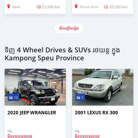
53,000 km
80,000 km
Bavet
Phnom Penh
មើល​ច្រើន​ទៀត
ទិញ 4 Wheel Drives & SUVs រថយន្ត ក្នុង
Kampong Speu Province
10
5
2020 JEEP WRANGLER
2001 LEXUS RX 300
តម្លៃ
តម្លៃ
មិនទទួលខុសត្រូវ
មិនទទួលខុសត្រូវ