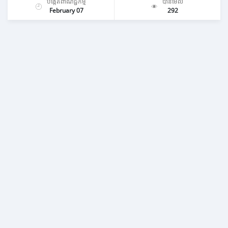
បង្កើតពាណិជ្ជកម្ម
បានមើល
February 07
292