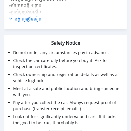
»សំបកកង់ថ្មី 4គ្រាប់
»ផ្លាស់ប្តូប្រេងម៉ាសុីន
»តំរងប្រេង
បង្ហាញច្រើនទៀត
»ចាក់សាំង
»កំរាល VIP
»កំរាលតាបឡូ
Safety Notice
»ស្រោមសោរ
»ផ្លិតទឹក
Do not under any circumstances pay in advance.
»ប៉ូលា
Check the car carefully before you buy it. Ask for
»ឆែកប្រពន្ធ័ភ្លើង
inspection certificates.
»ឆែកប្រពន្ធ័ជើងក្រោមរួចរាល់
Check ownership and registration details as well as a
» ធានា ម៉ាសុីន / ប្រអប់លេខ រយះពេល 3ខែ💯
vehicle logbook.
» អាគុយហ៊ាយប្រីត /ABS រយះពេល 1 ខែ💯
Meet at a safe and public location and bring someone
» ធានា មិនកាត់តរ❌ / ❌មិនស្ងោរប្តូពណ៏ 💯
with you.
🔴រាល់ការទិញរថយន្តពីខាងការ៉ាស់យើង សុទ្ធតែមានការធានាត្រឹមត្រូវ
🎉ស្នើការបង់រំលោះងាយ សិក្សាលឿន ការប្រាក់ទាប✅
Pay after you collect the car. Always request proof of
👍ទិញដាច់ បង់រំលោះតំលៃដូចគ្នា✅
purchase (transfer receipt, email..)
👍បើរំលស់មិនជាប់ ធានាជូនលុយកក់វិញ💯
Look out for significantly undervalued cars. If it looks
☎️Tel: 092 231 298 l 086 712 617
too good to be true, it probably is.
🔺ទីតាំង ឃ្លាំងលេខ 30 ផ្លូវ 1952 កែង 1003 ខណ្ឌសែនសុខ