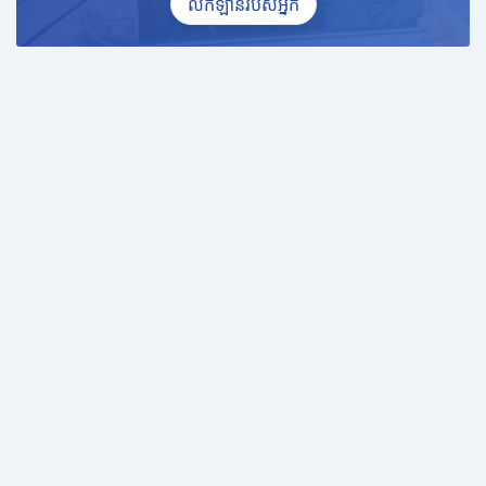
លក់ឡានរបស់អ្នក