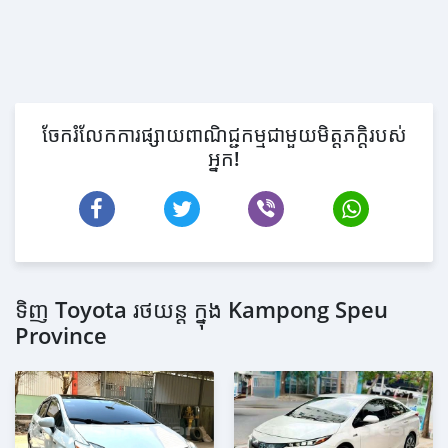
ចែករំលែកការផ្សាយពាណិជ្ជកម្មជាមួយមិត្តភក្តិរបស់
អ្នក!
ទិញ Toyota រថយន្ត ក្នុង Kampong Speu
Province