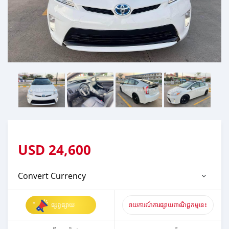
USD
24,600
Convert Currency
ផ្សព្វផ្សាយ
រាយការណ៍ការផ្សាយពាណិជ្ជកម្មនេះ