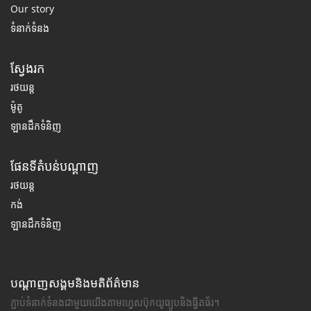
Our story
ទំនាក់ទំនង
ស្វែងរក
រថយន្ត
ម៉ូតូ
ឡានដឹកទំនិញ
ផែនទីតំបន់បណ្តាញ
រថយន្ត
កង់
ឡានដឹកទំនិញ
បណ្តាញសង្គមនិងមតិព័ត៌មាន
ភ្ជាប់ទំនាក់ទំនងជាមួយយើងតាមហ្វេសប៊ុកយូធ្យូបនិងធ្វីតធ័រ។