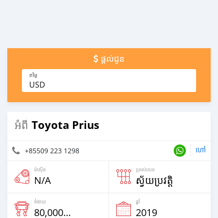
ផ្តល់ជូន
តម្លៃ
USD
Toyota Prius
អំពី
ហៅ
+85509 223 1298
ម៉ាស៊ីន
ប្រអប់លេខ
N/A
ស្វ័យប្រវត្តិ
ចំងាយ
ឆ្នាំ
80,000 Km
2019