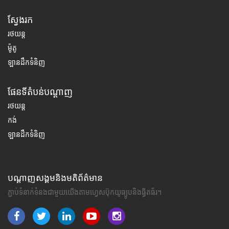
ស្វែងរក
រថយន្ត
ម៉ូតូ
ឡានដឹកទំនិញ
ផែនទីតំបន់បណ្តាញ
រថយន្ត
កង់
ឡានដឹកទំនិញ
បណ្តាញសង្គមនិងមតិព័ត៌មាន
ភ្ជាប់ទំនាក់ទំនងជាមួយយើងតាមហ្វេសប៊ុកយូធ្យូបនិងធ្វីតធ័រ។