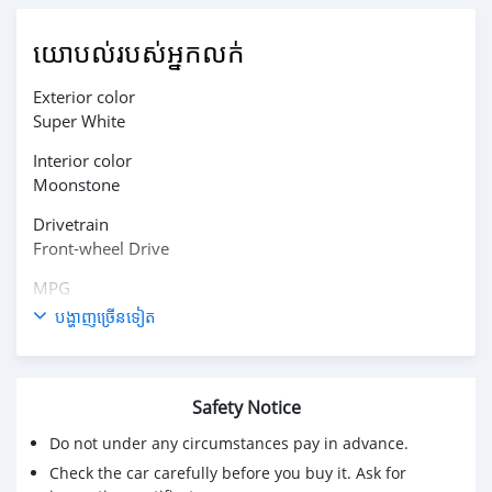
យោបល់របស់អ្នកលក់
Exterior color
Super White
Interior color
Moonstone
Drivetrain
Front-wheel Drive
MPG
54–50
បង្ហាញច្រើនទៀត
Transmission
Automatic CVT
Safety Notice
Mileage
56,648 KM
Do not under any circumstances pay in advance.
Check the car carefully before you buy it. Ask for
Buy/Drive car with Toyota Warranty , Single owner , No