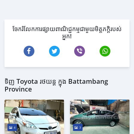
ចែករំលែកការផ្សាយពាណិជ្ជកម្មជាមួយមិត្តភក្តិរបស់
អ្នក!
ទិញ Toyota រថយន្ត ក្នុង Battambang
Province
4
3