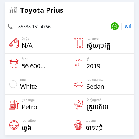
Toyota Prius
អំពី
ហៅ
+85538 151 4756
ម៉ាស៊ីន
ប្រអប់លេខ
N/A
ស្វ័យប្រវត្តិ
ចំងាយ
ឆ្នាំ
56,600 Km
2019
ពណ៌
ប្រភេទ​រាងកាយ
White
Sedan
ប្រភេទឥន្ធនៈ
ម៉ាស៊ីនត្រជាក់
Petrol
ត្រូវហើយ
ប្រភេទដ្រាយ
លក្ខខណ្ឌ
ឆ្វេង
បានប្រើ