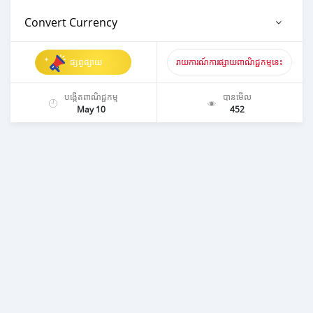
Convert Currency
ផ្សព្វផ្សាយ
រាយការណ៍ការផ្សាយពាណិជ្ជកម្មនេះ
បង្កើតពាណិជ្ជកម្ម
បានមើល
May 10
452