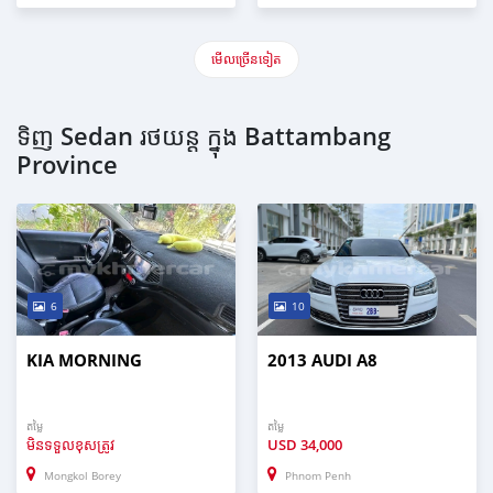
មើល​ច្រើន​ទៀត
ទិញ Sedan រថយន្ត ក្នុង Battambang
Province
6
10
KIA MORNING
2013 AUDI A8
តម្លៃ
តម្លៃ
មិនទទួលខុសត្រូវ
USD
34,000
Mongkol Borey
Phnom Penh