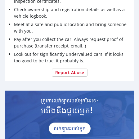
inspection certificates.
accident record , Full
Check ownership and registration details as well as a
service history , Low Kilometer.
vehicle logbook.
Meet at a safe and public location and bring someone
Chat Whatsapp : +855381514756
with you.
Pay after you collect the car. Always request proof of
purchase (transfer receipt, email..)
Look out for significantly undervalued cars. If it looks
too good to be true, it probably is.
Report Abuse
ត្រូវការលក់ឡានរបស់អ្នកដែរទេ?
យើងនឹងជួយអ្នក!
លក់ឡានរបស់អ្នក