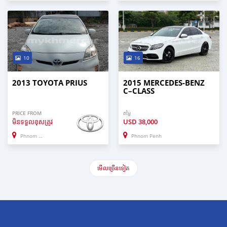
10
16
2013 TOYOTA PRIUS
2015 MERCEDES-BENZ
C–CLASS
PRICE FROM
តម្លៃ
មិនទទួលខុសត្រូវ
USD
38,000
Phnom Penh
Phnom Penh
មើល​ច្រើន​ទៀត