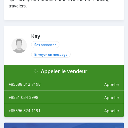
travelers.
Kay
Ses annonces
Envoyer un message
Appeler le vendeur
+85588 312 7198
Appeler
+8551 034 3998
Appeler
+85596 324 1191
Appeler