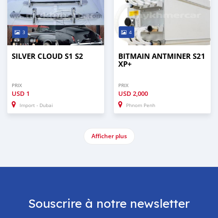
3
4
SILVER CLOUD S1 S2
BITMAIN ANTMINER S21
XP+
PRIX
PRIX
USD
1
USD
2,000
Import - Dubai
Phnom Penh
Afficher plus
Souscrire à notre newsletter