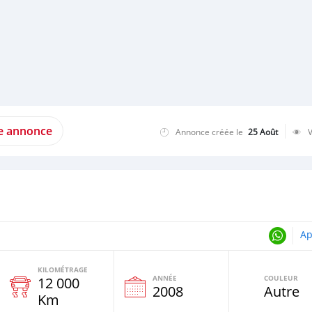
te annonce
Annonce créée le
25 Août
Ap
KILOMÉTRAGE
ANNÉE
COULEUR
12 000
2008
Autre
Km