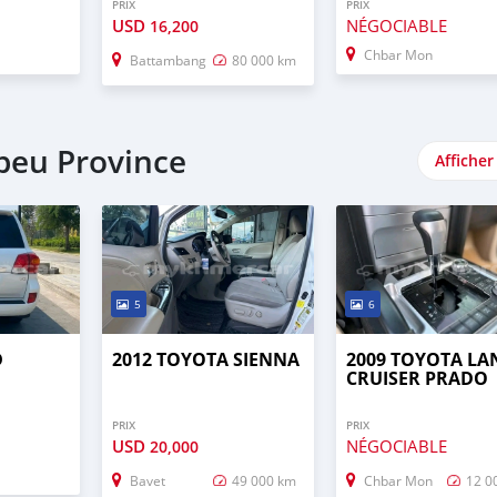
PRIX
PRIX
USD
NÉGOCIABLE
16,200
Chbar Mon
Battambang
80 000 km
peu Province
Afficher
5
6
D
2012 TOYOTA SIENNA
2009 TOYOTA LA
CRUISER PRADO
PRIX
PRIX
USD
NÉGOCIABLE
20,000
Bavet
49 000 km
Chbar Mon
12 0