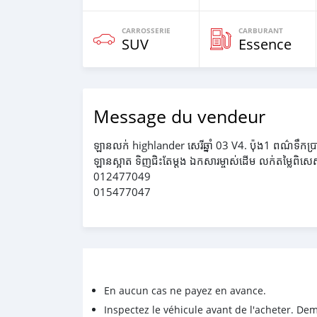
CARROSSERIE
CARBURANT
SUV
Essence
Message du vendeur
ឡានលក់ highlander សេរីឆ្នាំ 03 V4. ប៉ុង1 ពណ៌ទឹកប្រាក់
ឡានស្អាត ទិញជិះតែម្ដង ឯកសារម្ចាស់ដើម លក់តម្លៃពិស
012477049
015477047
En aucun cas ne payez en avance.
Inspectez le véhicule avant de l'acheter. D