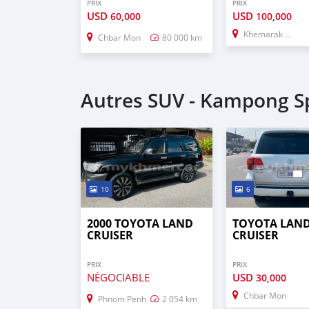
PRIX
PRIX
USD
USD
60,000
100,000
Khemarak Phoumin
Chbar Mon
80 000 km
Autres SUV - Kampong S
10
6
2000 TOYOTA LAND
TOYOTA LAN
CRUISER
CRUISER
PRIX
PRIX
NÉGOCIABLE
USD
30,000
Chbar Mon
Phnom Penh
2 054 km