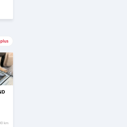
 plus
ND
00 km