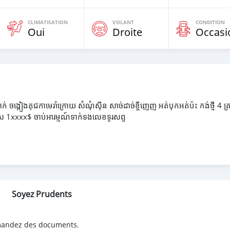
CLIMATISATION
VOLANT
CONDITION
Oui
Droite
Occasi
 ចង្កៀងគុជកាមេរ៉ាក្រោយ សំណុំស៊ីន សាច់ដាច់ខ្ចីញេញ អត់បុកអត់ប៉ះ កង់ថ្មី 4 គ្រ
េស 1xxxx$ ចាប់អារម្មណ៍ទាក់ទងលេខទូរសព្ទ
Soyez Prudents
emandez des documents.