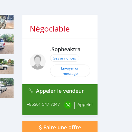
Négociable
.Sopheaktra
Ses annonces
Envoyer un
message
Appeler le vendeur
+85501 547 7047
Appeler
Faire une offre