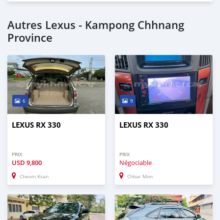
Autres Lexus - Kampong Chhnang
Province
6
9
LEXUS RX 330
LEXUS RX 330
PRIX
PRIX
USD
9,800
Négociable
Cheom Ksan
Chbar Mon