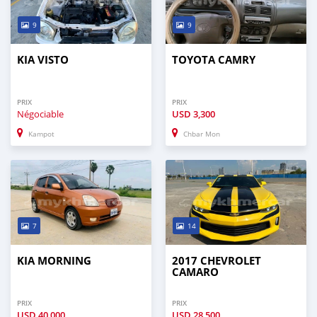
9
9
KIA VISTO
TOYOTA CAMRY
PRIX
PRIX
Négociable
USD
3,300
Kampot
Chbar Mon
7
14
KIA MORNING
2017 CHEVROLET
CAMARO
PRIX
PRIX
USD
40,000
USD
28,500