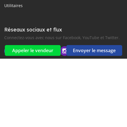
Utilitaires
Réseaux sociaux et flux
Connectez-vous avec nous sur Facebook, YouTube et Twitter.
Appeler le vendeur
Envoyer le message
Souscrire à la newsletter
aux alertes Email et SMS
2016-2026 Tous droits réservés. MyKhmerCar.com fait partie
de
, premiers sites d'annonces automobiles en
Middle East and Asia