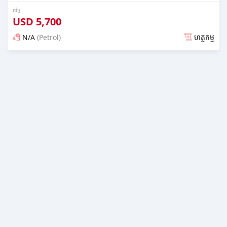
តម្លៃ
USD
5,700
N/A
(Petrol)
ហត្ថកម្ម
ប្រកាស about 3 years មុន