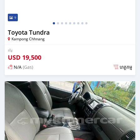
9
Toyota Tundra
Kampong Chhnang
តម្លៃ
USD
19,500
N/A
(Gas)
ហត្ថកម្ម
ប្រកាស almost 2 years មុន