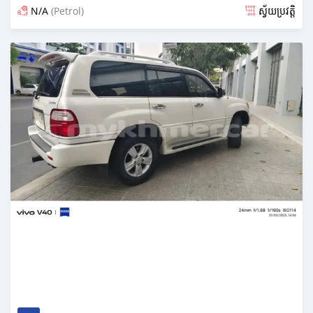
N/A
(Petrol)
ស្វ័យប្រវត្តិ
ប្រកាស 7 months មុន