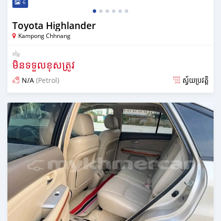
6
Toyota Highlander
Kampong Chhnang
តម្លៃ
មិនទទួលខុសត្រូវ
N/A
(Petrol)
ស្វ័យប្រវត្តិ
ប្រកាស over 1 year មុន