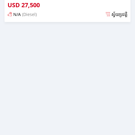
USD
27,500
N/A
(Diesel)
ស្វ័យប្រវត្តិ
ប្រកាស almost 2 years មុន