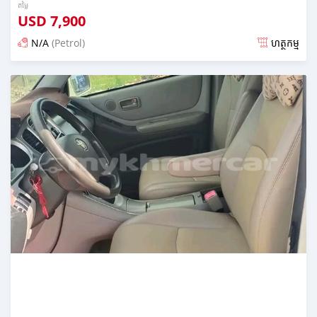
តម្លៃ
USD
7,900
N/A
(Petrol)
ហត្ថកម្ម
ប្រកាស almost 2 years មុន