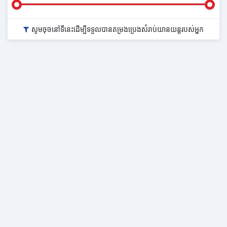
សូមចុចនៅទីនេះដើម្បីទទួលបានតម្រងប្រេងសំរាប់យានយន្តរបស់អ្នក