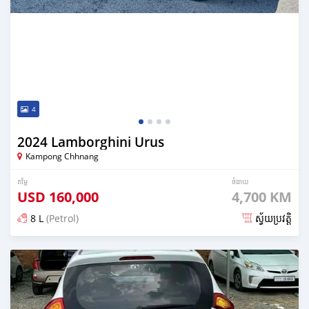
4
2024 Lamborghini Urus
Kampong Chhnang
តម្លៃ
ចំងាយ
USD
160,000
4,700 KM
8 L
(Petrol)
ស្វ័យប្រវត្តិ
ប្រកាស 7 months មុន