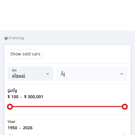
ផ្ទះ
/
យានយន្ត
Show sold cars
ម៉ាក
គំរូ
ជួរតម្លៃ
$ 100
-
$ 300,001
Year
1950
-
2026