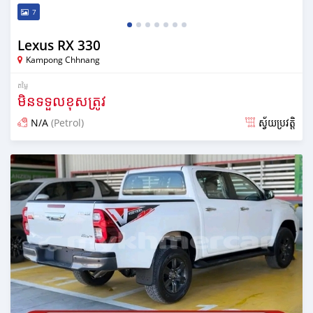
7
Lexus RX 330
Kampong Chhnang
តម្លៃ
មិនទទួលខុសត្រូវ
N/A
(Petrol)
ស្វ័យប្រវត្តិ
ប្រកាស over 1 year មុន