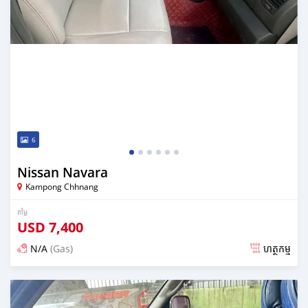
6
Nissan Navara
Kampong Chhnang
តម្លៃ
USD
7,400
N/A
(Gas)
ហត្ថកម្ម
ប្រកាស almost 2 years មុន