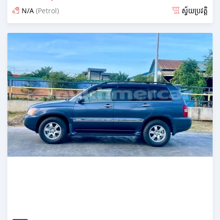
N/A
(Petrol)
ស្វ័យប្រវត្តិ
ប្រកាស over 1 year មុន