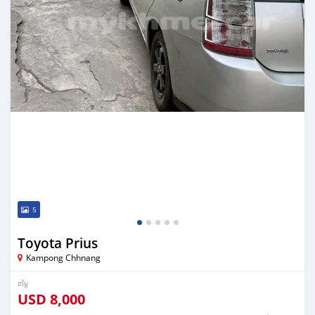
5
Toyota Prius
Kampong Chhnang
តម្លៃ
USD
8,000