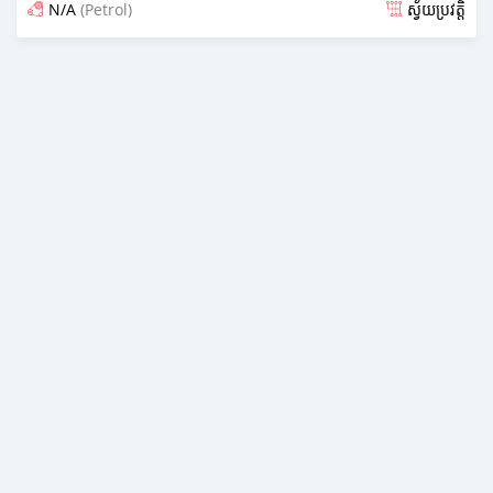
N/A
(Petrol)
ស្វ័យប្រវត្តិ
ប្រកាស over 1 year មុន