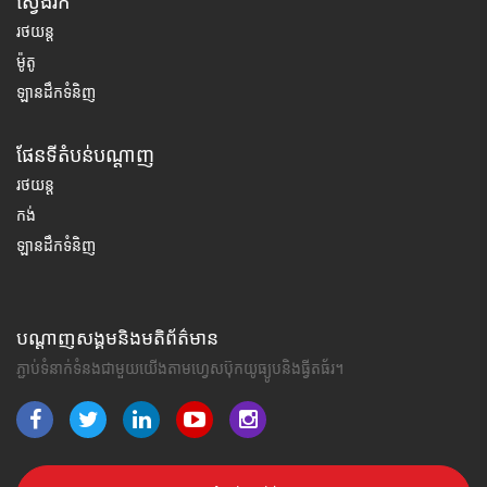
ស្វែងរក
រថយន្ត
ម៉ូតូ
ឡានដឹកទំនិញ
ផែនទីតំបន់បណ្តាញ
រថយន្ត
កង់
ឡានដឹកទំនិញ
បណ្តាញសង្គមនិងមតិព័ត៌មាន
ភ្ជាប់ទំនាក់ទំនងជាមួយយើងតាមហ្វេសប៊ុកយូធ្យូបនិងធ្វីតធ័រ។