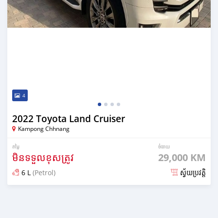
4
2022 Toyota Land Cruiser
Kampong Chhnang
តម្លៃ
ចំងាយ
មិនទទួលខុសត្រូវ
29,000 KM
6 L
(Petrol)
ស្វ័យប្រវត្តិ
ប្រកាស about 2 years មុន