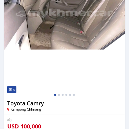
6
Toyota Camry
Kampong Chhnang
តម្លៃ
USD
100,000