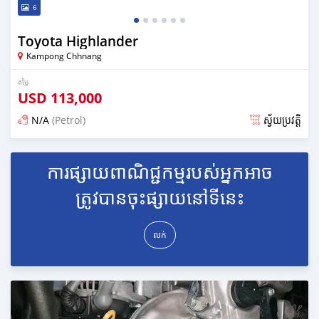
6
Toyota Highlander
Kampong Chhnang
តម្លៃ
USD
113,000
N/A
(Petrol)
ស្វ័យប្រវត្តិ
ប្រកាស over 1 year មុន
ការផ្សាយពាណិជ្ជកម្មរបស់អ្នកអាច
ត្រូវបានចុះផ្សាយនៅទីនេះ
លក់