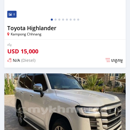
8
Toyota Highlander
Kampong Chhnang
តម្លៃ
USD
15,000
N/A
(Diesel)
ហត្ថកម្ម
ប្រកាស about 2 years មុន