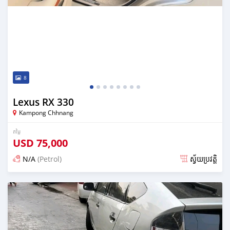
8
Lexus RX 330
Kampong Chhnang
តម្លៃ
USD
75,000
N/A
(Petrol)
ស្វ័យប្រវត្តិ
ប្រកាស over 1 year មុន