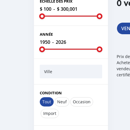
0 v
ÉCHELLE DES PRIX
$ 100
-
$ 300,001
VE
ANNÉE
1950
-
2026
Prix d
Achete
vendeu
Ville
certif
CONDITION
Tout
Neuf
Occasion
Import